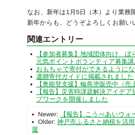
なお、新年は1月5日（木）より業務
新年からも、どうぞよろしくお願い
関連エントリー
【参加者募集】地域団体向け ぼら
元気ポイントボランティア募集講
おもちゃで寄付ができるように
遺贈寄付ガイドに掲載されました
【奥能登支援】輪島塗販売中（売
【報告】災害時課題解決アイデア
プワークを開催しました
Newer:
【報告】こうべあいウォー
Older:
神戸市ふるさと納税を活用
援